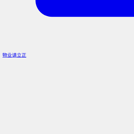
物业请立正