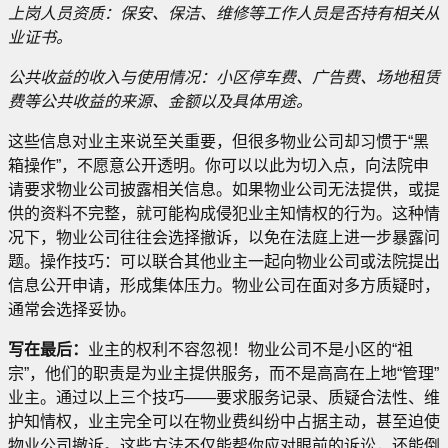
上岗人员资质：保安、保洁、维修等工作人员是否持有相关从
业证书。
公共收益的收入与使用情况：小区停车费、广告费、场地租赁
费等公共收益的来源、金额以及具体用途。
这些信息对业主来说至关重要，但很多物业公司却习惯于“黑
箱操作”，不愿意公开透明。你可以以此为切入点，向法院申
请要求物业公司披露相关信息。如果物业公司无法提供，或提
供的资料不完整，就可能构成侵犯业主知情权的行为。这种情
况下，物业公司往往会选择撤诉，以免在法庭上进一步暴露问
题。操作技巧：可以联合其他业主一起向物业公司或法院提出
信息公开申请，形成集体压力。物业公司在面对多方质疑时，
通常会选择妥协。
写在最后：
业主的权利不容忽视！物业公司不是小区的“祖
宗”，他们的职责是为业主提供服务，而不是高高在上地“管理”
业主。通过以上三个技巧——要求服务记录、质疑合法性、维
护知情权，业主完全可以在物业费纠纷中占据主动，甚至迫使
物业公司撤诉。这些方法不仅能帮你应对眼前的诉讼，还能倒