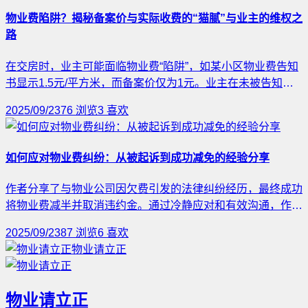
物业费陷阱？揭秘备案价与实际收费的“猫腻”与业主的维权之
路
在交房时，业主可能面临物业费“陷阱”，如某小区物业费告知
书显示1.5元/平方米，而备案价仅为1元。业主在未被告知备
案价的情况下，可能多支付物业费。根据法律，业主可因民事
2025/09/23
76
浏览
3
喜欢
欺诈或重大误解请求撤销合同。维权措施包括收集证据、与物
业沟通、申请撤销合同及向监管部门投诉。业主应仔细阅读合
同条款并查询备案价，以防类似问题发生。
如何应对物业费纠纷：从被起诉到成功减免的经验分享
作者分享了与物业公司因欠费引发的法律纠纷经历，最终成功
将物业费减半并取消违约金。通过冷静应对和有效沟通，作者
总结出几条应对策略：明确抗辩权、质疑物业合法性、拆解违
2025/09/23
87
浏览
6
喜欢
约金和滞纳金的合法性等，旨在帮助其他业主在类似情况下保
物业请立正
护自身权益，避免不必要的损失。
物业请立正