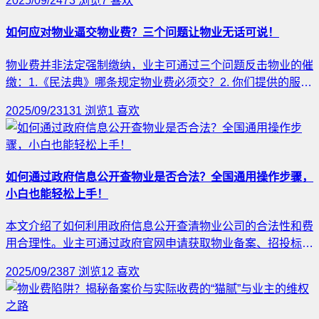
2025/09/24
73
浏览
7
喜欢
迫使其妥协。此外，申请司法鉴定验证服务质量与收费标准的
匹配，甚至可要求赔偿。此策略能有效应对物业费官司，提升
如何应对物业逼交物业费？三个问题让物业无话可说！
业主的主动权。
物业费并非法定强制缴纳，业主可通过三个问题反击物业的催
缴：1.《民法典》哪条规定物业费必须交？2. 你们提供的服务
和物业费匹配吗？3. 能否拿出服务达标的证据？业主有权拒
2025/09/23
131
浏览
1
喜欢
绝支付不符合服务质量的物业费，甚至可通过法律途径维护权
益。
如何通过政府信息公开查物业是否合法？全国通用操作步骤，
小白也能轻松上手！
本文介绍了如何利用政府信息公开查清物业公司的合法性和费
用合理性。业主可通过政府官网申请获取物业备案、招投标及
收费标准等资料，确保物业合规。操作步骤包括找到政府官
2025/09/23
87
浏览
12
喜欢
网、实名注册、阅读信息公开指南、填写申请及分析结果。这
一方法简单易行，适合所有业主，有助于维护自身权益。