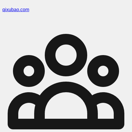
qixubao.com