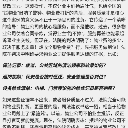
整改压力。这波操作，不仅让业主们扬眉吐气，也给全国的
“烂物业”敲响了警钟。物业费打折的背后：服务质量才是核心
这个案例的意义远不止于一场官司的胜负。它传递了一个清晰
的信号：物业公司的核心是服务，而不是催收。过去，很多物
业公司仗着合同条款，觉得业主“跑不掉”，服务再差也能靠起
诉逼业主交钱。但现在，法院的判决明确了：物业费的多少，
取决于服务质量！想收全额物业费？行，先把服务做到位！法
院在判决中明确要求物业公司提供服务达标的证据，比如：
保洁记录：楼道、公共区域的清洁频率和效果如何？
巡岗视频：保安是否按时巡逻，安全管理是否到位？
设备维修清单：电梯、门禁等设施的维修记录是否完整？
如果这些证据拿不出来，或者服务质量不过关，法院完全可能
判物业费打折。更重要的是，司法建议书这一招，相当于给物
业公司戴上了“紧箍咒”。以前，物业公司不怕业主投诉，反正
靠打官司就能兜底。现在，法院明确表态：摆烂的物业公司不
仅收不到钱，还得承担高昂的诉讼成本，甚至被监管整改！这