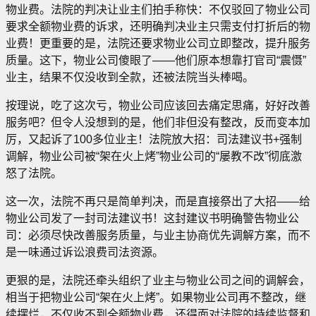
物业费。法院的判决让业主们拍手称快：不仅驳回了物业公司
要求全额物业费的诉求，还明确判决业主只需支付打折后的物
业费！更重要的是，法院还要求物业公司立即整改，提升服务
质量。这下，物业公司傻眼了——他们原本想靠打官司“震慑”
业主，结果不仅没收到全款，还被法院当头棒喝。
按理说，吃了这次亏，物业公司应该回去痛定思痛，好好改善
服务吧？但令人没想到的是，他们非但没有整改，反而变本加
厉，又起诉了100多位业主！法院放大招：司法建议书+强制
调解，物业公司被“架在火上烤”物业公司的“屡教不改”彻底激
怒了法院。
这一次，法院不再只是简单判决，而是直接祭出了大招——给
物业公司发了一封司法建议书！这封建议书明确警告物业公
司：必须尽快改善服务质量，与业主协商优先调解方案，而不
是一味通过诉讼浪费司法资源。
更狠的是，法院还牵头组织了业主与物业公司之间的调解会，
相当于把物业公司“架在火上烤”。如果物业公司再不整改，继
续摆烂，不仅收不到全额物业费，还得面对法院的持续监督和