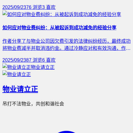
案价的情况下，可能多支付物业费。根据法律，业主可因民事
2025/09/23
76
浏览
3
喜欢
欺诈或重大误解请求撤销合同。维权措施包括收集证据、与物
业沟通、申请撤销合同及向监管部门投诉。业主应仔细阅读合
同条款并查询备案价，以防类似问题发生。
如何应对物业费纠纷：从被起诉到成功减免的经验分享
作者分享了与物业公司因欠费引发的法律纠纷经历，最终成功
将物业费减半并取消违约金。通过冷静应对和有效沟通，作者
总结出几条应对策略：明确抗辩权、质疑物业合法性、拆解违
2025/09/23
87
浏览
6
喜欢
约金和滞纳金的合法性等，旨在帮助其他业主在类似情况下保
物业请立正
护自身权益，避免不必要的损失。
物业请立正
吊打不法物业，共创和谐社会