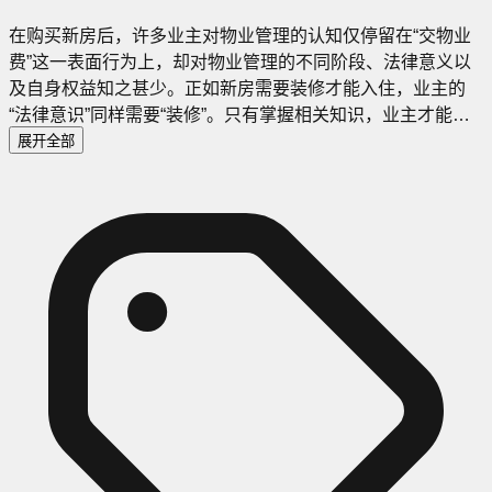
在购买新房后，许多业主对物业管理的认知仅停留在“交物业
费”这一表面行为上，却对物业管理的不同阶段、法律意义以
及自身权益知之甚少。正如新房需要装修才能入住，业主的
“法律意识”同样需要“装修”。只有掌握相关知识，业主才能清
晰地了解自己的权利与义务，避免在物业管理中陷入被动。
展开全部