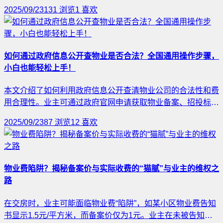
和物业费匹配吗？3. 能否拿出服务达标的证据？业主有权拒
2025/09/23
131
浏览
1
喜欢
绝支付不符合服务质量的物业费，甚至可通过法律途径维护权
益。
如何通过政府信息公开查物业是否合法？全国通用操作步骤，
小白也能轻松上手！
本文介绍了如何利用政府信息公开查清物业公司的合法性和费
用合理性。业主可通过政府官网申请获取物业备案、招投标及
收费标准等资料，确保物业合规。操作步骤包括找到政府官
2025/09/23
87
浏览
12
喜欢
网、实名注册、阅读信息公开指南、填写申请及分析结果。这
一方法简单易行，适合所有业主，有助于维护自身权益。
物业费陷阱？揭秘备案价与实际收费的“猫腻”与业主的维权之
路
在交房时，业主可能面临物业费“陷阱”，如某小区物业费告知
书显示1.5元/平方米，而备案价仅为1元。业主在未被告知备