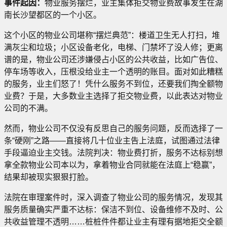
事件起因：
物业服务摆烂，业主集体拒交物业费故事发生在湖
南长沙望都区的一个小区。
这个小区的物业公司堪称“摆烂典范”：楼道卫生无人打扫，堆
满灰尘和垃圾；小区设备老化，电梯、门禁坏了没人修；更离
谱的是，物业公司还涉嫌侵占小区的公共收益，比如广告位、
停车场等收入，压根没给业主一个透明的账目。面对如此糟糕
的服务，业主们怒了！凭什么服务不到位，还要我们掏全额物
业费？于是，大多数业主选择了拒交物业费，以此表达对物业
公司的不满。
然而，物业公司不仅没有反思自己的服务问题，反而选择了一
条“硬刚”之路——直接将几十位业主告上法庭，试图通过法律
手段逼迫业主交钱。法院判决：物业费打折，服务不达标别想
拿全款物业公司本以为，拿着物业合同就能在法庭上“稳赢”，
结果却被现实狠狠打脸。
法院在审理案件时，深入调查了物业公司的服务情况，发现其
服务质量确实严重不达标：保洁不到位、设备维修不及时、公
共收益管理不透明……桩桩件件都让业主有理有据地拒交全额