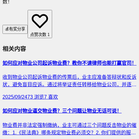
数！
💰
有奖分享
点赞次数
1
相关内容
如何应对物业公司起诉物业费？教你不请律师也能打赢官司！
收到物业公司起诉物业费的传票后，业主应准备答辩状和反诉
状，避免盲目应诉。通过将举证责任转移给物业公司，并逐条
质问其服务标准，增加胜算。反诉物业公司未提供合格服务可
2025/09/24
73
浏览
7
喜欢
迫使其妥协。此外，申请司法鉴定验证服务质量与收费标准的
匹配，甚至可要求赔偿。此策略能有效应对物业费官司，提升
如何应对物业逼交物业费？三个问题让物业无话可说！
业主的主动权。
物业费并非法定强制缴纳，业主可通过三个问题反击物业的催
缴：1.《民法典》哪条规定物业费必须交？2. 你们提供的服务