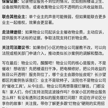
保留证据：
记录物业服务不到位的情况，比如拍照楼道卫生、
设备故障的现场，或者收集物业公司不透明的公共收益账目。
联合其他业主：
单个业主的声音可能微弱，但如果能联合更多
业主一起维权，效果会更显著。
走法律途径：
如果物业公司起诉业主催收物业费，主动应诉，
提供服务不达标的证据，争取法院支持打折物业费。
关注司法建议书：
如果你们小区的物业公司屡教不改，可以向
法院或相关部门申请介入，推动类似长沙案例的调解和整改。
写在最后：物业公司，醒醒吧！物业公司的核心是服务，不是
催收！想收钱？先把楼道扫干净，把电梯修好，把公共收益的
账目公开透明！服务到位了，哪个业主会跟你扯皮呢？长沙望
都区的案例告诉我们：业主不是软柿子，法院也不是物业公司
的“催收工具”。从今往后，物业公司再想靠摆烂赚钱，门都没
有！家人们，你们支持法院这波操作吗？你家小区的物业服务
怎么样？有没有遇到过类似的服务摆烂问题？欢迎在评论区分
享你的故事！关注我，带你了解更多跟“烂物业”硬刚的实用招