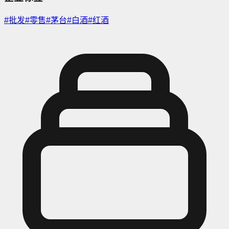
#
批发
#
零售
#
茅台
#
白酒
#
红酒