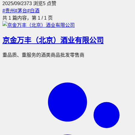
2025/09/23
73
浏览
5
点赞
过线上销售和推出亲民的“草台香”酒，阿学酒厂实现了转型，
#
贵州
#
茅台
#
白酒
成为贵州省老字号，展现了贫困地区的文化自信与经济潜力。
共
1
篇内容，第
1
/
1
页
京金万丰（北京）酒业有限公司
重品质、重服务的酒类商品批发零售商