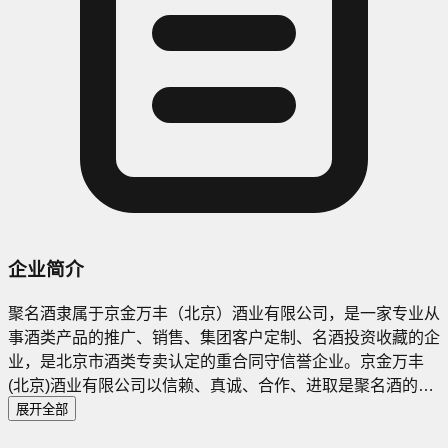
企业简介
聚名酒隶属于京金万丰（北京）酒业有限公司，是一家专业从
事酒类产品的推广、销售、集团客户定制、名酒投资收藏的企
业，是北京市酒类专卖认定的重合同守信誉企业。京金万丰
(北京)酒业有限公司以信赖、真诚、合作、进取是聚名酒的理
念，用真的心卖名酒是聚名酒的宗旨。京金万丰(北京)酒业有
展开全部
限公司成立于2007年，是一家尊重您生意和品牌的酒水直销