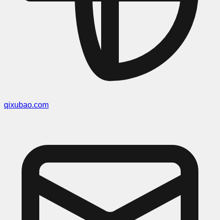
qixubao.com