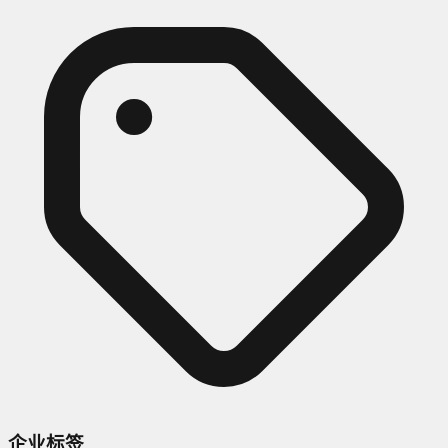
平台。位于北京海淀区板井路69号世纪金源大饭店商务中心
7FB，交通便利，实力雄厚。主要服务于、企事业单位、、个
人团购、经销商代理分销。京金万丰(北京)酒业有限公司以“只
要有好的酒质，好的产品概念，就能得到消费者的认同”为核
心。京金万丰(北京)酒业有限公司是厂家授权经销赖永初酒,贵
州国台酒,赖恒酒,贵州茅台酒,习酒,郎酒,北京饭店定制酒,珍酒,
钓鱼台国宾酒,欢迎广大客户，经营者，爱好者，收藏者选
购，品质保证。京金万丰(北京)酒业有限公司坚持以诚信为
本，以客户要求为原则,致力于打造您身边便捷、放心、贴心
的网络酒水立体运营平台商。
企业标签