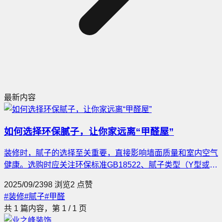
最新内容
如何选择环保腻子，让你家远离“甲醛屋”
装修时，腻子的选择至关重要，直接影响墙面质量和室内空气
健康。选购时应关注环保标准GB18522、腻子类型（Y型或N
型）、保质期、成品腻子的使用以及防止工人偷工减料。避免
2025/09/23
98
浏览
2
点赞
使用劣质腻子，如821腻子或滑石粉加胶腻子，以降低甲醛风
#
装修
#
腻子
#
甲醛
险，确保健康安全。
共
1
篇内容，第
1
/
1
页